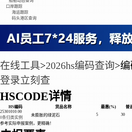
船舶动态查询
口岸跟踪
海运跟踪
码头港区查询
在线工具
>
2026hs编码查询
>
编
登录立刻查
HSCODE详情
HS编码
货品名称
最惠(%)
普通
25301010.00
5
30
未膨胀的绿泥石
0条归类实例
参考实际申报案例，更精确！