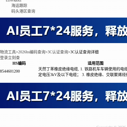
海运跟踪
码头港区查询
物流工具
>
2026hs编码查询
>
3C认证查询
>
3C认证查询详细
登录立刻查
HS编码
适用范围
天然丁苯橡皮绝缘电缆, 1. 铁路机车车辆使用的电缆；
8544601200
定电压3kV及以下电缆； 3. 橡皮绝缘、交联聚烯