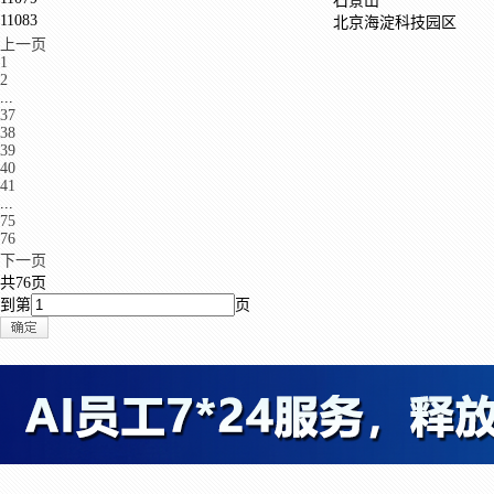
石景山
11083
北京海淀科技园区
上一页
1
2
...
37
38
39
40
41
...
75
76
下一页
共76页
到第
页