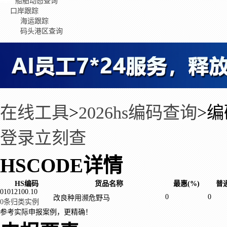
船舶动态查询
口岸跟踪
海运跟踪
码头港区查询
在线工具
>
2026hs编码查询
>
编
登录立刻查
HSCODE详情
HS编码
货品名称
最惠(%)
普通
01012100.10
0
0
改良种用濒危野马
0条归类实例
参考实际申报案例，更精确！