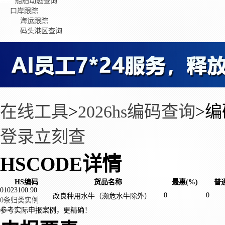
船舶动态查询
口岸跟踪
海运跟踪
码头港区查询
在线工具
>
2026hs编码查询
>
编
登录立刻查
HSCODE详情
HS编码
货品名称
最惠(%)
普通
01023100.90
0
0
改良种用水牛（濒危水牛除外）
0条归类实例
参考实际申报案例，更精确！