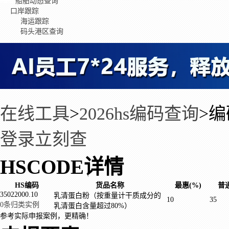
船舶动态查询
口岸跟踪
海运跟踪
码头港区查询
在线工具
>
2026hs编码查询
>
编
登录立刻查
HSCODE详情
HS编码
货品名称
最惠(%)
普通
35022000.10
乳清蛋白粉（按重量计干质成分的
10
35
0条归类实例
乳清蛋白含量超过80%）
参考实际申报案例，更精确！