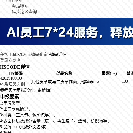
海运跟踪
码头港区查询
在线工具
>
2026hs编码查询
>
编码详情
登录立刻查
HSCODE详情
HS编码
货品名称
最惠(%)
普通
42029100.90
6
100
其他皮革或再生皮革作面其他容器
69条归类实例
参考实际申报案例，更精确！
申报要素
1:品牌类型；
2:出口享惠情况；
3:种类（工具包、运动包等）；
4:表面材质及成分含量（皮革、再生皮革、塑料、纺织物等；
5:品牌（中文或外文名称）；
6:款号；