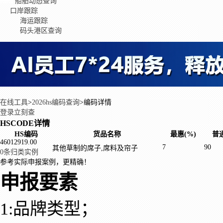
船舶动态查询
口岸跟踪
海运跟踪
码头港区查询
在线工具
>
2026hs编码查询
>
编码详情
登录立刻查
HSCODE详情
HS编码
货品名称
最惠(%)
普通
46012919.00
7
90
其他草制的席子,席料及帘子
0条归类实例
参考实际申报案例，更精确！
申报要素
1:品牌类型；