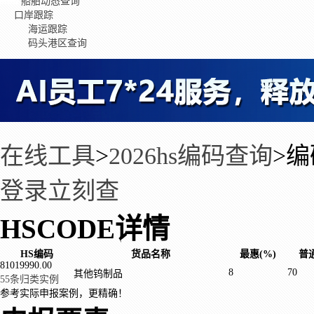
船舶动态查询
口岸跟踪
海运跟踪
码头港区查询
在线工具
>
2026hs编码查询
>
编
登录立刻查
HSCODE详情
HS编码
货品名称
最惠(%)
普通
81019990.00
8
70
其他钨制品
55条归类实例
参考实际申报案例，更精确！