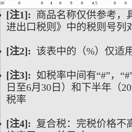
10
0
0
4
0
9
0
4.5
0
0
[注1]:
商品名称仅供参考，
进出口税则》中的税则号列
[注2]:
该表中的（%）仅适
[注3]:
如税率中间有“#”，“#
日至6月30日）和下半年（20
税率
[注4]:
复合税：完税价格不高于