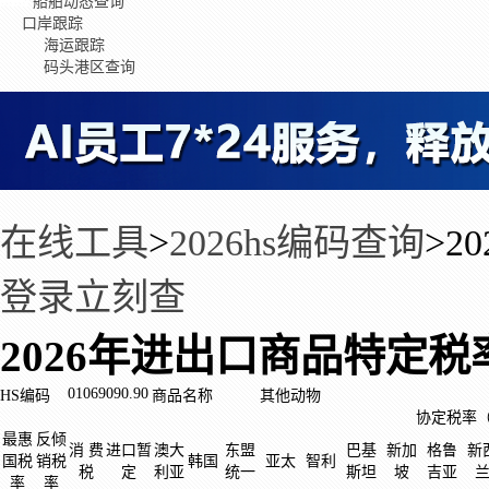
船舶动态查询
口岸跟踪
海运跟踪
码头港区查询
在线工具
>
2026hs编码查询
>
2
登录立刻查
2026年进出口商品特定税
01069090.90
HS编码
商品名称
其他动物
协定税率
最惠
反倾
消 费
进口暂
澳大
东盟
巴基
新加
格鲁
新
国税
销税
韩国
亚太
智利
税
定
利亚
统一
斯坦
坡
吉亚
率
率