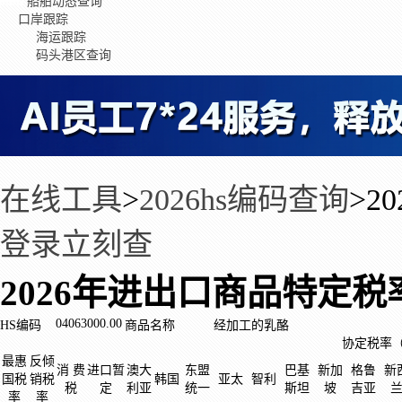
船舶动态查询
口岸跟踪
海运跟踪
码头港区查询
在线工具
>
2026hs编码查询
>
2
登录立刻查
2026年进出口商品特定税
04063000.00
HS编码
商品名称
经加工的乳酪
协定税率
最惠
反倾
消 费
进口暂
澳大
东盟
巴基
新加
格鲁
新
国税
销税
韩国
亚太
智利
税
定
利亚
统一
斯坦
坡
吉亚
率
率