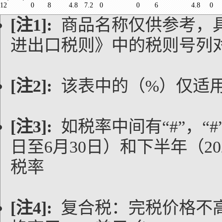
12
0
8
4.8
7.2
0
0
6
4.8
0
[注1]:
商品名称仅供参考，
进出口税则》中的税则号列
[注2]:
该表中的（%）仅适
[注3]:
如税率中间有“#”，“#
日至6月30日）和下半年（20
税率
[注4]:
复合税：完税价格不高于