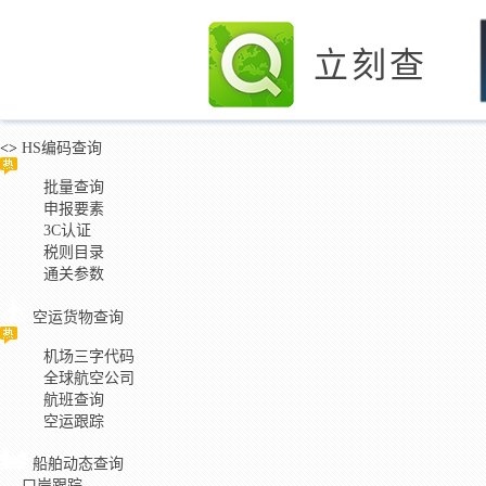
立刻查
<>
HS编码查询
批量查询
申报要素
3C认证
税则目录
通关参数
空运货物查询
机场三字代码
全球航空公司
航班查询
空运跟踪
船舶动态查询
口岸跟踪