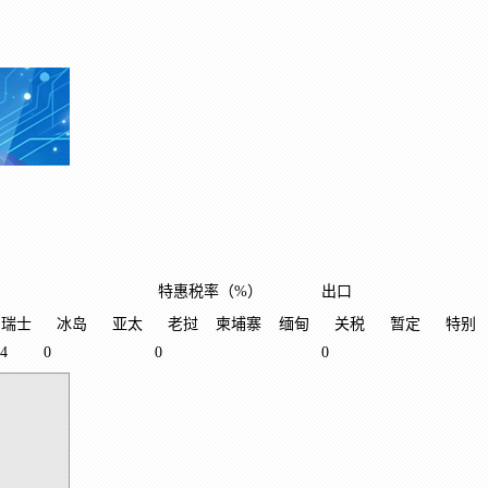
特惠税率（%）
出口
瑞士
冰岛
亚太
老挝
柬埔寨
缅甸
关税
暂定
特别
.4
0
0
0