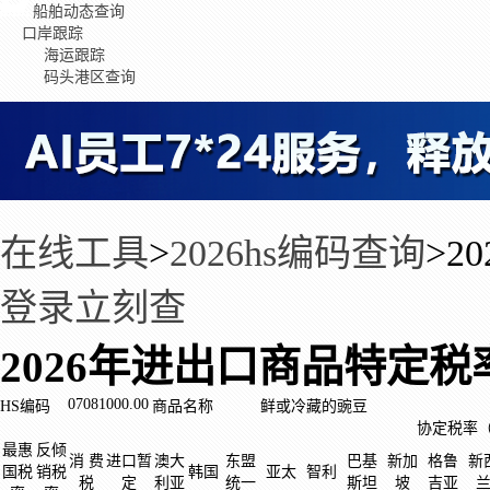
船舶动态查询
口岸跟踪
海运跟踪
码头港区查询
在线工具
>
2026hs编码查询
>
2
登录立刻查
2026年进出口商品特定税
07081000.00
HS编码
商品名称
鲜或冷藏的豌豆
协定税率
最惠
反倾
消 费
进口暂
澳大
东盟
巴基
新加
格鲁
新
国税
销税
韩国
亚太
智利
税
定
利亚
统一
斯坦
坡
吉亚