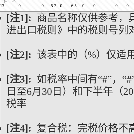
率
率
13
0
0
5.2
0
6.5
0
0
0
0
[注1]:
商品名称仅供参考，
进出口税则》中的税则号列
[注2]:
该表中的（%）仅适
[注3]:
如税率中间有“#”，“#
日至6月30日）和下半年（20
税率
[注4]:
复合税：完税价格不高于