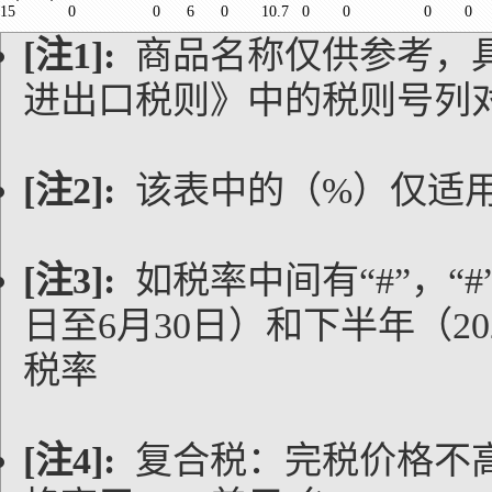
15
0
0
6
0
10.7
0
0
0
0
[注1]:
商品名称仅供参考，
进出口税则》中的税则号列
[注2]:
该表中的（%）仅适
[注3]:
如税率中间有“#”，“#
日至6月30日）和下半年（20
税率
[注4]:
复合税：完税价格不高于