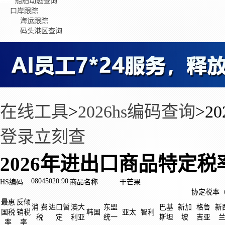
船舶动态查询
口岸跟踪
海运跟踪
码头港区查询
在线工具
>
2026hs编码查询
>
2
登录立刻查
2026年进出口商品特定税
08045020.90
HS编码
商品名称
干芒果
协定税率
最惠
反倾
消 费
进口暂
澳大
东盟
巴基
新加
格鲁
新
国税
销税
韩国
亚太
智利
税
定
利亚
统一
斯坦
坡
吉亚
率
率