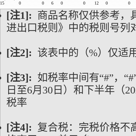
15
0
0
6
0
0
12
0
0
[注1]:
商品名称仅供参考，
进出口税则》中的税则号列
[注2]:
该表中的（%）仅适
[注3]:
如税率中间有“#”，“#
日至6月30日）和下半年（20
税率
[注4]:
复合税：完税价格不高于