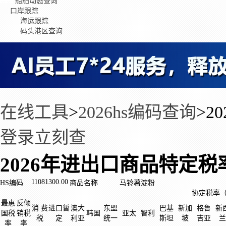
船舶动态查询
口岸跟踪
海运跟踪
码头港区查询
在线工具
>
2026hs编码查询
>
2
登录立刻查
2026年进出口商品特定税
11081300.00
HS编码
商品名称
马铃薯淀粉
协定税率
最惠
反倾
消 费
进口暂
澳大
东盟
巴基
新加
格鲁
新
国税
销税
韩国
亚太
智利
税
定
利亚
统一
斯坦
坡
吉亚
兰
率
率