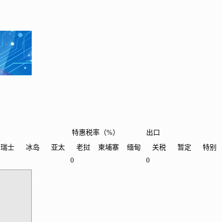
特惠税率（%）
出口
瑞士
冰岛
亚太
老挝
柬埔寨
缅甸
关税
暂定
特别
0
0