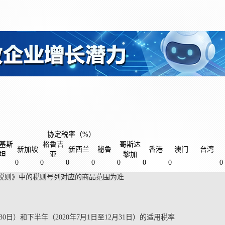
协定税率（%）
基斯
格鲁吉
哥斯达
新加坡
新西兰
秘鲁
香港
澳门
台湾
坦
亚
黎加
0
0
0
0
0
0
0
0
税则》中的税则号列对应的商品范围为准
30日）和下半年（2020年7月1日至12月31日）的适用税率