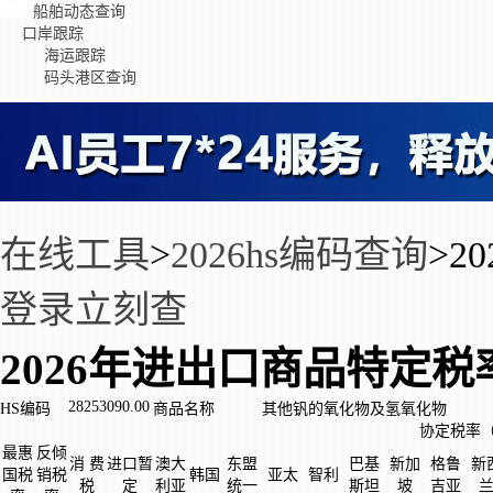
船舶动态查询
口岸跟踪
海运跟踪
码头港区查询
在线工具
>
2026hs编码查询
>
2
登录立刻查
2026年进出口商品特定税
28253090.00
HS编码
商品名称
其他钒的氧化物及氢氧化物
协定税率
最惠
反倾
消 费
进口暂
澳大
东盟
巴基
新加
格鲁
新
国税
销税
韩国
亚太
智利
税
定
利亚
统一
斯坦
坡
吉亚