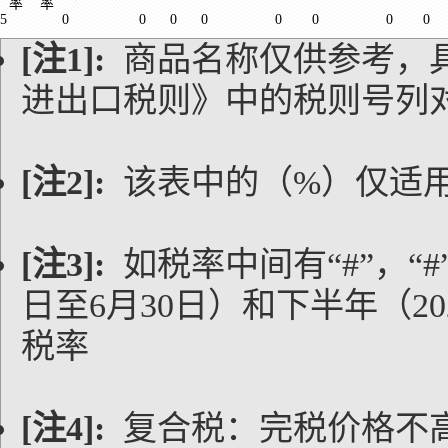
率
率
5
0
0
0
0
0
0
0
0
[注1]:
商品名称仅供参考，
进出口税则》中的税则号列
[注2]:
该表中的（%）仅适
[注3]:
如税率中间有“#”，“#
日至6月30日）和下半年（20
税率
[注4]:
复合税：完税价格不高于