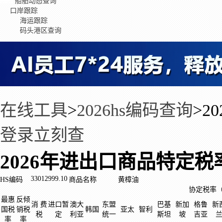
船舶动态查询
口岸跟踪
海运跟踪
码头港区查询
在线工具
>
2026hs编码查询
>
2
登录立刻查
2026年进出口商品特定税
33012999.10
HS编码
商品名称
黄樟油
协定税率
最惠
反倾
消 费
进口暂
澳大
东盟
巴基
新加
格鲁
新
国税
销税
韩国
亚太
智利
税
定
利亚
统一
斯坦
坡
吉亚
率
率