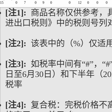
15
0
7
0
9
0
0
12
0
0
0
[注1]:
商品名称仅供参考，
进出口税则》中的税则号列
[注2]:
该表中的（%）仅适
[注3]:
如税率中间有“#”，“#
日至6月30日）和下半年（20
税率
[注4]:
复合税：完税价格不高于