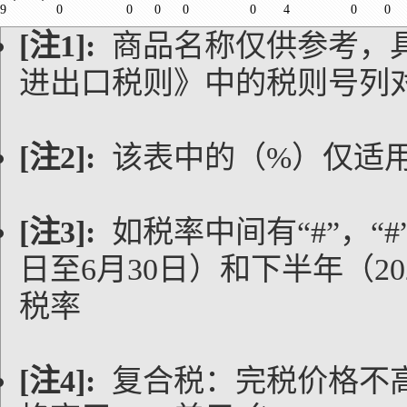
9
0
0
0
0
0
4
0
0
[注1]:
商品名称仅供参考，
进出口税则》中的税则号列
[注2]:
该表中的（%）仅适
[注3]:
如税率中间有“#”，“#
日至6月30日）和下半年（20
税率
[注4]:
复合税：完税价格不高于