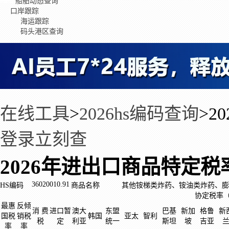
船舶动态查询
口岸跟踪
海运跟踪
码头港区查询
在线工具
>
2026hs编码查询
>
2
登录立刻查
2026年进出口商品特定税
36020010.91
HS编码
商品名称
其他铵梯类炸药、铵油类炸药、膨
协定税率
最惠
反倾
消 费
进口暂
澳大
东盟
巴基
新加
格鲁
新
国税
销税
韩国
亚太
智利
税
定
利亚
统一
斯坦
坡
吉亚
率
率