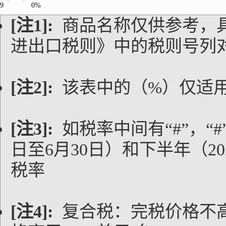
9
0%
[注1]:
商品名称仅供参考，
进出口税则》中的税则号列
[注2]:
该表中的（%）仅适
[注3]:
如税率中间有“#”，“#
日至6月30日）和下半年（20
税率
[注4]:
复合税：完税价格不高于