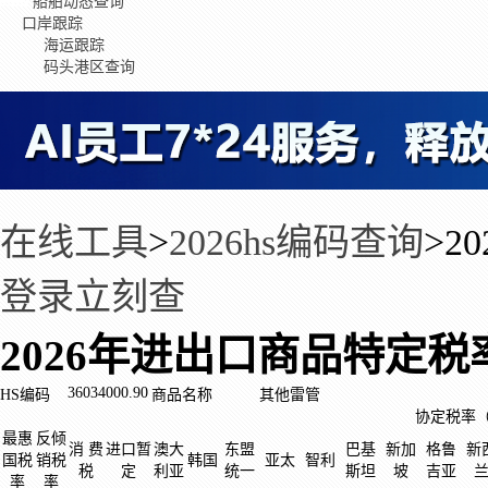
船舶动态查询
口岸跟踪
海运跟踪
码头港区查询
在线工具
>
2026hs编码查询
>
2
登录立刻查
2026年进出口商品特定税
36034000.90
HS编码
商品名称
其他雷管
协定税率
最惠
反倾
消 费
进口暂
澳大
东盟
巴基
新加
格鲁
新
国税
销税
韩国
亚太
智利
税
定
利亚
统一
斯坦
坡
吉亚
率
率