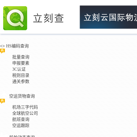
立刻查
<>
HS编码查询
批量查询
申报要素
3C认证
税则目录
通关参数
空运货物查询
机场三字代码
全球航空公司
航班查询
空运跟踪