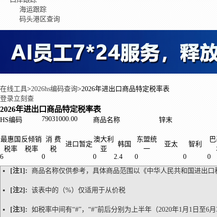
海运跟踪
码头港区查询
在线工具
>
2026hs编码查询
>
2026年进出口商品特定税率表
登录立刻查
2026年进出口商品特定税率表
79031000.00
HS编码
商品名称
锌末
最惠国
反倾销
消 费
澳大利
东盟统
巴
进口暂定
韩国
亚太
智利
税率
税率
税
亚
一
6
0
0
2.4
0
0
0
[注1]:
商品名称仅供参考，具体商品范围以《中华人民共和国进出口
[注2]:
该表中的（%）仅适用于从价税
[注3]:
如税率中间有“#”，“#”前后分别为上半年（2020年1月1日至6月