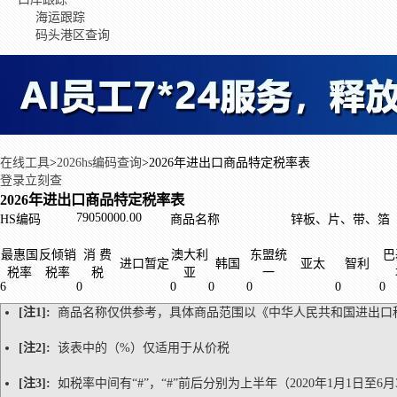
海运跟踪
码头港区查询
在线工具
>
2026hs编码查询
>
2026年进出口商品特定税率表
登录立刻查
2026年进出口商品特定税率表
79050000.00
HS编码
商品名称
锌板、片、带、箔
最惠国
反倾销
消 费
澳大利
东盟统
巴
进口暂定
韩国
亚太
智利
税率
税率
税
亚
一
6
0
0
0
0
0
0
[注1]:
商品名称仅供参考，具体商品范围以《中华人民共和国进出口
[注2]:
该表中的（%）仅适用于从价税
[注3]:
如税率中间有“#”，“#”前后分别为上半年（2020年1月1日至6月