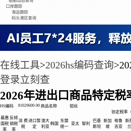
船舶动态查询
口岸跟踪
海运跟踪
码头港区查询
在线工具
>
2026hs编码查询
>
2
登录立刻查
2026年进出口商品特定税
81029600.00
HS编码
商品名称
钼丝
协定税率
最惠
反倾
消 费
进口暂
澳大
东盟
巴基
新加
格鲁
新
国税
销税
韩国
亚太
智利
税
定
利亚
统一
斯坦
坡
吉亚
率
率