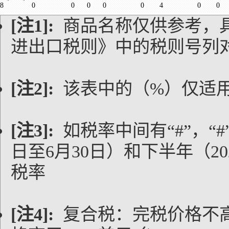
8
0
0
0
0
0
4
0
0
[注1]:
商品名称仅供参考，
进出口税则》中的税则号列
[注2]:
该表中的（%）仅适
[注3]:
如税率中间有“#”，“#
日至6月30日）和下半年（20
税率
[注4]:
复合税：完税价格不高于