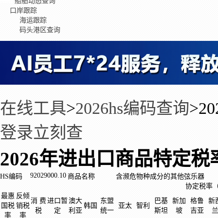
船舶动态查询
口岸跟踪
海运跟踪
码头港区查询
在线工具
>
2026hs编码查询
>
2
登录立刻查
2026年进出口商品特定税
92029000.10
HS编码
商品名称
含濒危物种成分的其他弦乐器
协定税率
最惠
反倾
消 费
进口暂
澳大
东盟
巴基
新加
格鲁
新
国税
销税
韩国
亚太
智利
税
定
利亚
统一
斯坦
坡
吉亚
率
率