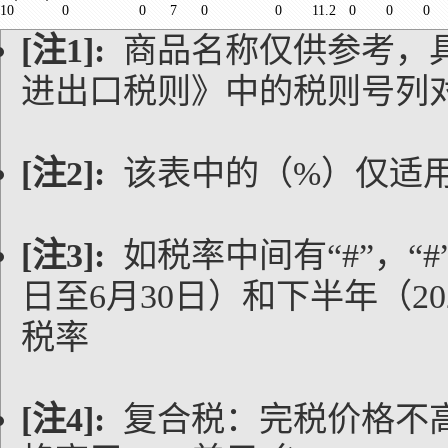
10
0
0
7
0
0
11.2
0
0
0
[注1]:
商品名称仅供参考，
进出口税则》中的税则号列
[注2]:
该表中的（%）仅适
[注3]:
如税率中间有“#”，“#
日至6月30日）和下半年（20
税率
[注4]:
复合税：完税价格不高于